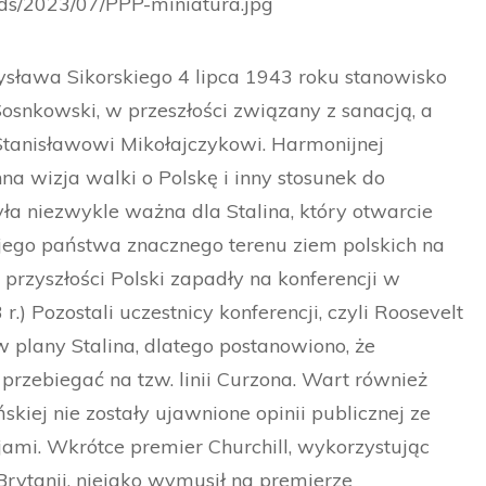
oads/2023/07/PPP-miniatura.jpg
sława Sikorskiego 4 lipca 1943 roku stanowisko
osnkowski, w przeszłości związany z sanacją, a
Stanisławowi Mikołajczykowi. Harmonijnej
a wizja walki o Polskę i inny stosunek do
ła niezwykle ważna dla Stalina, który otwarcie
jego państwa znacznego terenu ziem polskich na
przyszłości Polski zapadły na konferencji w
.) Pozostali uczestnicy konferencji, czyli Roosevelt
w plany Stalina, dlatego postanowiono, że
przebiegać na tzw. linii Curzona. Wart również
ńskiej nie zostały ujawnione opinii publicznej ze
ami. Wkrótce premier Churchill, wykorzystując
Brytanii, niejako wymusił na premierze