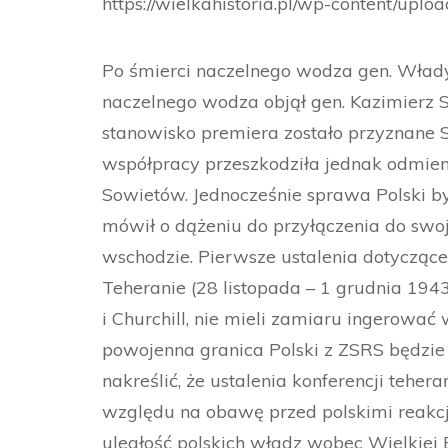
https://wielkahistoria.pl/wp-content/upl
Po śmierci naczelnego wodza gen. Włady
naczelnego wodza objął gen. Kazimierz S
stanowisko premiera zostało przyznane 
współpracy przeszkodziła jednak odmienn
Sowietów. Jednocześnie sprawa Polski by
mówił o dążeniu do przyłączenia do swo
wschodzie. Pierwsze ustalenia dotyczące 
Teheranie (28 listopada – 1 grudnia 1943 r
i Churchill, nie mieli zamiaru ingerować 
powojenna granica Polski z ZSRS będzie 
nakreślić, że ustalenia konferencji tehera
względu na obawę przed polskimi reakcj
uległość polskich władz wobec Wielkiej 