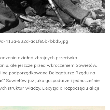
-680d-413a-932d-ac1fe5b7bbd5.jpg
adzenia działań zbrojnych przeciwko
niu, ale jeszcze przed wkroczeniem Sowietów,
ywilne podporządkowane Delegaturze Rządu na
tać” Sowietów już jako gospodarze i jednocześnie
ch struktur władzy. Decyzja o rozpoczęciu akcji