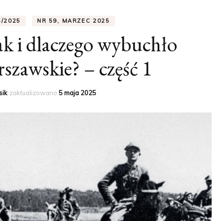
/2025
NR 59, MARZEC 2025
Jak i dlaczego wybuchło
szawskie? – część 1
sik
zaktualizowano
5 maja 2025