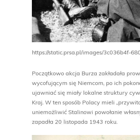
https://static.prsa.pl/images/3c036b4f
Początkowo akcja Burza zakładała prow
wycofującym się Niemcom, po ich pokona
ujawniać się miały lokalne struktury c
Kraj. W ten sposób Polacy mieli ,,przywi
uniemożliwić Stalinowi powołanie własny
zapadła 20 listopada 1943 roku.