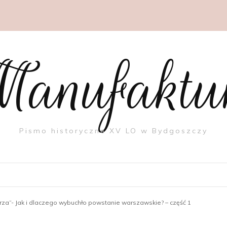
anufaktu
Pismo historyczne XV LO w Bydgoszczy
urza”- Jak i dlaczego wybuchło powstanie warszawskie? – część 1