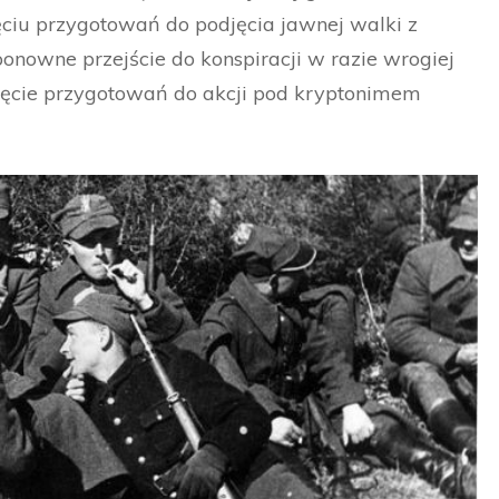
ęciu przygotowań do podjęcia jawnej walki z
nowne przejście do konspiracji w razie wrogiej
zęcie przygotowań do akcji pod kryptonimem