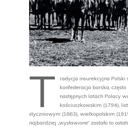
T
radycja insurekcyjna Polski 
konfederacja barska, częst
następnych latach Polacy wa
kościuszkowskim (1794), li
styczniowym (1863), wielkopolskim (191
najbardziej ,,wysławione” zostało to osta