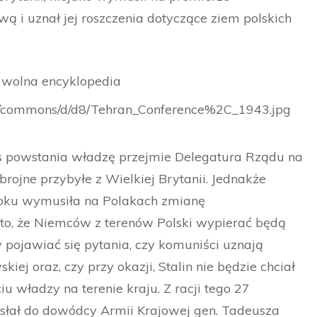
ą i uznał jej roszczenia dotyczące ziem polskich
dia/commons/d/d8/Tehran_Conference%2C_1943.jpg
as powstania władzę przejmie Delegatura Rządu na
brojne przybyłe z Wielkiej Brytanii. Jednakże
roku wymusiła na Polakach zmianę
 to, że Niemców z terenów Polski wypierać będą
ły pojawiać się pytania, czy komuniści uznają
kiej oraz, czy przy okazji, Stalin nie będzie chciał
 władzy na terenie kraju. Z racji tego 27
ysłał do dowódcy Armii Krajowej gen. Tadeusza